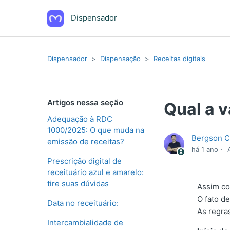
Dispensador
Dispensador
Dispensação
Receitas digitais
Artigos nessa seção
Qual a 
Adequação à RDC
1000/2025: O que muda na
Bergson C
emissão de receitas?
há 1 ano
Prescrição digital de
receituário azul e amarelo:
tire suas dúvidas
Assim com
O fato d
Data no receituário:
As regra
Intercambialidade de