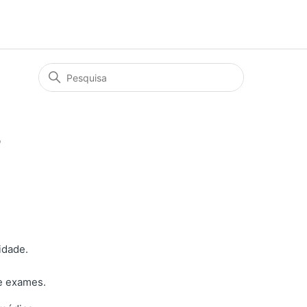
?
idade.
e exames.