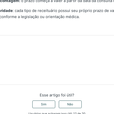
a contagem:
o prazo começa a valer a partir da data da consulta
aridade
: cada tipo de receituário possui seu próprio prazo de va
 conforme a legislação ou orientação médica.
Esse artigo foi útil?
Sim
Não
Usuários que acharam isso útil: 12 de 20